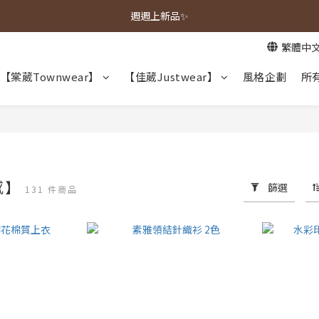
春夏新品上市🌿
週週上新品✨
繁體中
春夏新品上市🌿
【棠葳Townwear】
【佳葳Justwear】
風格企劃
所
感】
篩選
131 件商品