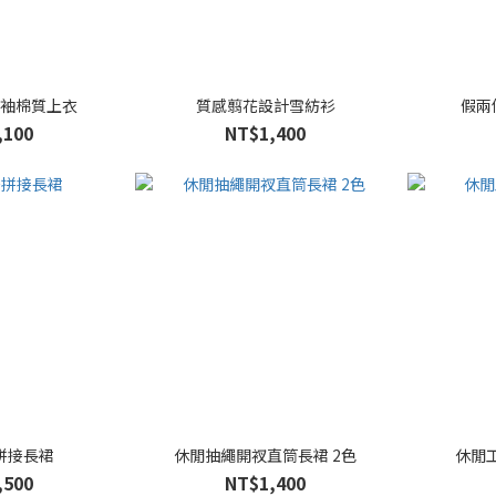
紗袖棉質上衣
質感翦花設計雪紡衫
假兩
,100
NT$1,400
拼接長裙
休閒抽繩開衩直筒長裙 2色
休閒
,500
NT$1,400