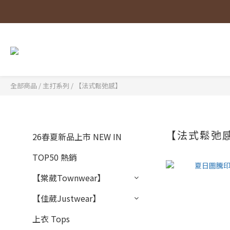
全部商品
/
主打系列
/
【法式鬆弛感】
【法式鬆弛
26春夏新品上市 NEW IN
TOP50 熱銷
【棠葳Townwear】
【佳葳Justwear】
上衣 Tops