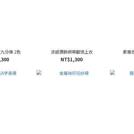
九分褲 2色
涼感鑽飾綁帶翻領上衣
素雅
,300
NT$1,300