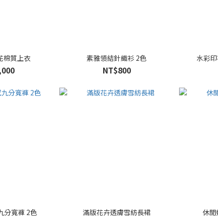
花棉質上衣
素雅領結針織衫 2色
水彩印
,000
NT$800
分寬褲 2色
滿版花卉透膚雪紡長裙
休閒