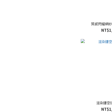
質感閃耀網
NT$1
渲染鏤空
NT$1