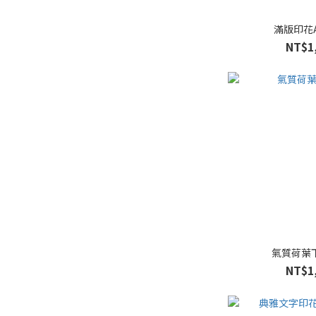
滿版印花
NT$1
氣質荷葉
NT$1