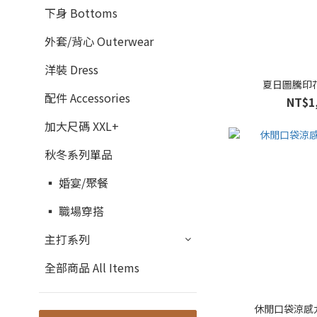
下身 Bottoms
外套/背心 Outerwear
洋裝 Dress
夏日圖騰印
配件 Accessories
NT$1
加大尺碼 XXL+
秋冬系列單品
▪ 婚宴/聚餐
▪ 職場穿搭
主打系列
全部商品 All Items
休閒口袋涼感九