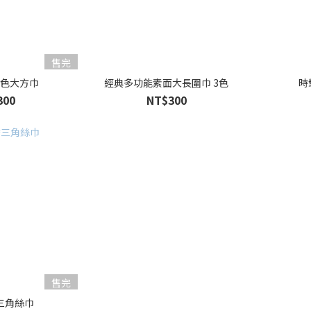
售完
撞色大方巾
經典多功能素面大長圍巾 3色
時
300
NT$300
售完
三角絲巾