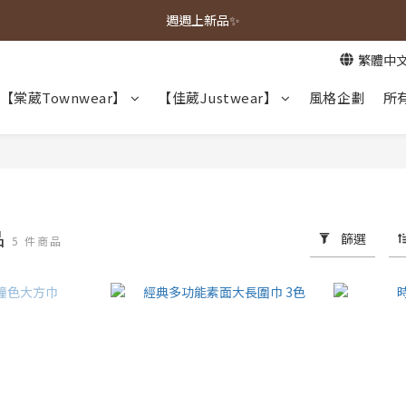
春夏新品上市🌿
週週上新品✨
繁體中
春夏新品上市🌿
【棠葳Townwear】
【佳葳Justwear】
風格企劃
所
品
篩選
5 件商品