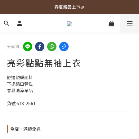
春夏新品上市🌿
春夏新品上市🌿
週週上新品✨
春夏新品上市🌿
分享到
亮彩點點無袖上衣
舒適親膚面料
下擺縮口彈性
春夏清涼單品
貨號 618-2561
全店，滿額免運