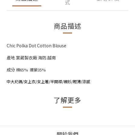
式
商品描述
Chic Polka Dot Cotton Blouse
產地 棠葳製衣廠 海防.越南
成分
棉65% 嫘縈35%
中大尺碼/女上衣/女上著/半開襟/襯衫/輕薄/涼感
了解更多
關於我們