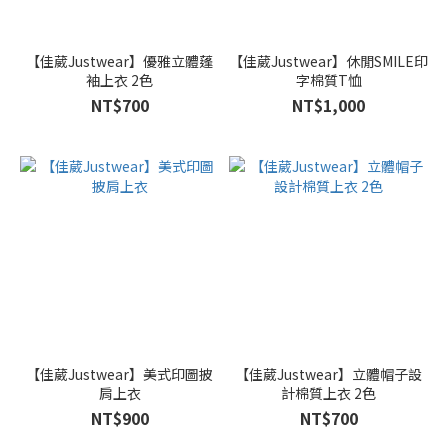
白
色
(17)
【佳葳Justwear】優雅立體蓬
【佳葳Justwear】休閒SMILE印
袖上衣 2色
字棉質T恤
黑
色
NT$700
NT$1,000
(17)
粉
色
(14)
藍
色
(14)
紅
色
(10)
【佳葳Justwear】美式印圖披
【佳葳Justwear】立體帽子設
肩上衣
計棉質上衣 2色
咖
NT$900
NT$700
色
(8)