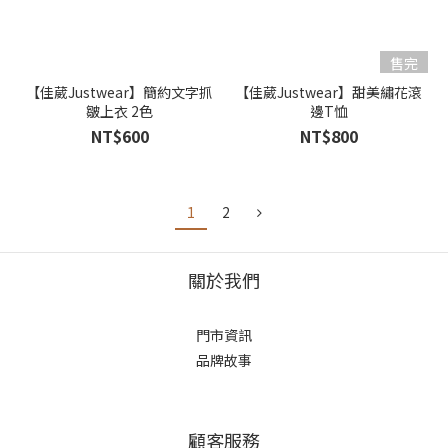
售完
【佳葳Justwear】簡約文字抓
【佳葳Justwear】甜美繡花滾
皺上衣 2色
邊T恤
NT$600
NT$800
1
2
關於我們
門市資訊
品牌故事
顧客服務