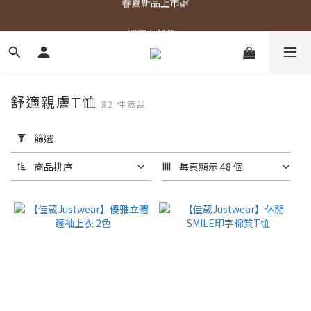
春夏新品上市🌿
週週上新品✨
春夏新品上市🌿
舒適親膚T恤
82 件商品
套
用
篩選
篩
選
商品排序
每頁顯示 48 個
(0/20)
顏
色
灰
色
(26)