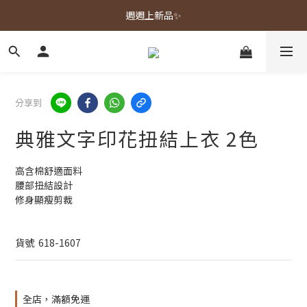
春夏新品上市🌿
週週上新品✨
春夏新品上市🌿
分享到
典雅文字印花扭結上衣 2色
高含棉舒適面料
腰部扭結設計
修身顯瘦剪裁
貨號  618-1607
全店，滿額免運