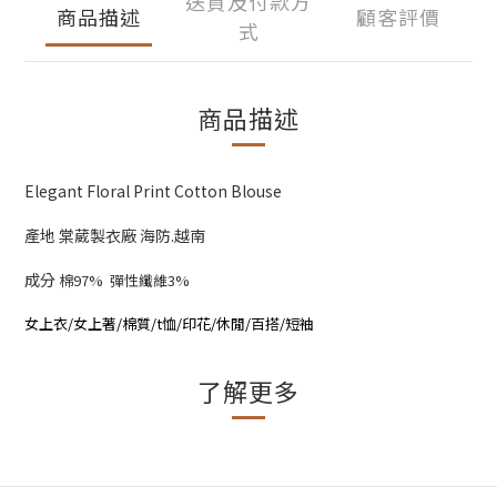
送貨及付款方
商品描述
顧客評價
式
商品描述
Elegant Floral Print Cotton Blouse
產地 棠葳製衣廠 海防.越南
成分
棉97% 彈性纖維3%
女上衣/女上著/棉質/t恤/印花/休閒/百搭/短袖
了解更多