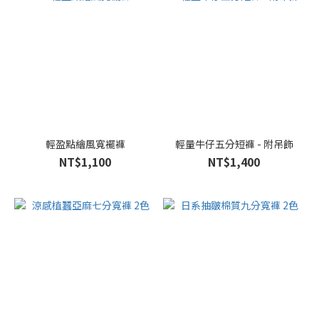
輕盈點繪風寬襬褲
輕量牛仔五分短褲 - 附吊飾
NT$1,100
NT$1,400