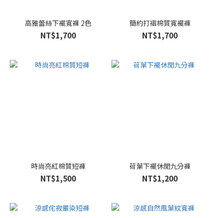
XL
(62)
高雅蕾絲下襬寬褲 2色
簡約打褶棉質寬襬褲
NT$1,700
NT$1,700
2L
(13)
F
(3)
Ｍ
(1)
時尚亮紅棉質短褲
荷葉下襬休閒九分褲
NT$1,500
NT$1,200