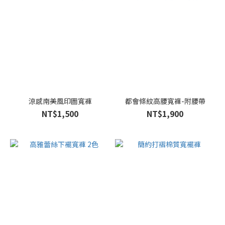
(6)
白
色
(4)
粉
色
(4)
涼感南美風印圖寬褲
都會條紋高腰寬褲-附腰帶
看
NT$1,500
NT$1,900
更
多
尺
寸
L
(82)
M
(81)