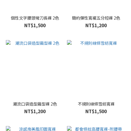
藍
色
(22)
個性文字腰頭彎刀長褲 2色
簡約彈性寬襬五分短褲 2色
咖
NT$1,500
NT$1,200
色
(17)
卡
其
色
(13)
綠
色
(11)
灰
潮流口袋造型繭型褲 2色
不規則線條雪紡寬褲
色
NT$1,200
NT$1,500
(7)
米
色