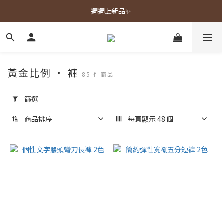
春夏新品上市🌿
週週上新品✨
春夏新品上市🌿
黃金比例 ‧ 褲
85 件商品
套
用
篩選
篩
選
商品排序
每頁顯示 48 個
(0/20)
顏
色
黑
色
(35)