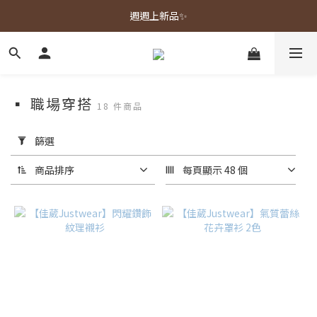
春夏新品上市🌿
週週上新品✨
春夏新品上市🌿
▪ 職場穿搭
18 件商品
套
用
篩選
篩
選
商品排序
每頁顯示 48 個
(0/20)
顏
色
米
色
(6)