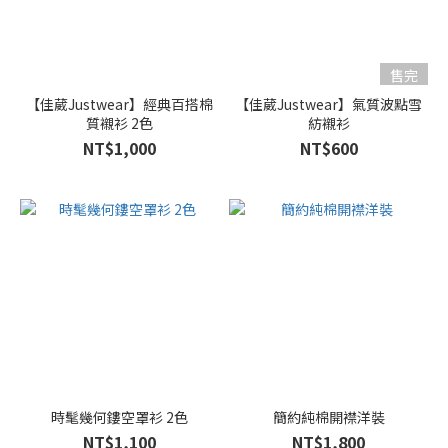
XL
(9)
售完
F
(8)
【佳葳Justwear】經典百搭棉
【佳葳Justwear】氣質波點雪
質襯衫 2色
紡襯衫
NT$1,000
NT$600
時髦幾何鏤空罩衫 2色
簡約純棉開襟洋裝
NT$1,100
NT$1,800