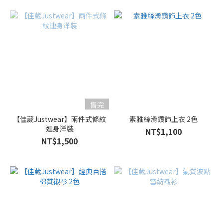
紅
色
(2)
卡
其
色
(1)
看
售完
更
【佳葳Justwear】兩件式條紋
素雅絲滑鑽飾上衣 2色
多
連身洋裝
NT$1,100
NT$1,500
尺
寸
L
(10)
M
(10)