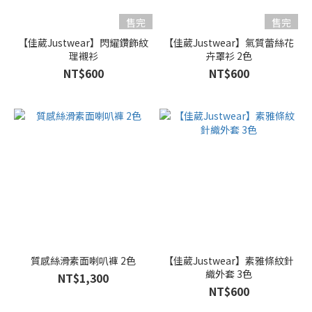
藍
色
售完
售完
(6)
【佳葳Justwear】閃耀鑽飾紋
【佳葳Justwear】氣質蕾絲花
理襯衫
卉罩衫 2色
黑
色
NT$600
NT$600
(5)
白
色
(3)
咖
色
(2)
桃
色
(2)
質感絲滑素面喇叭褲 2色
【佳葳Justwear】素雅條紋針
織外套 3色
粉
NT$1,300
NT$600
色
(2)