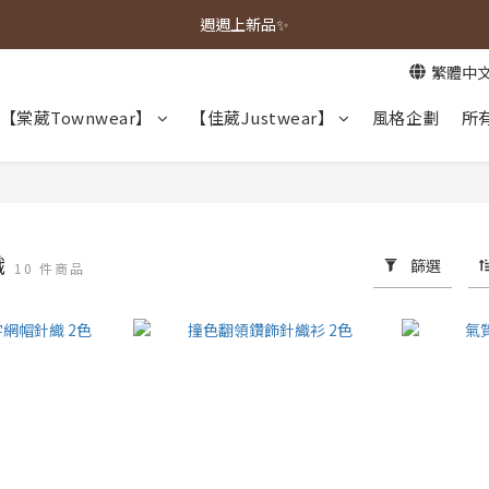
春夏新品上市🌿
週週上新品✨
繁體中
春夏新品上市🌿
【棠葳Townwear】
【佳葳Justwear】
風格企劃
所
織
篩選
10 件商品