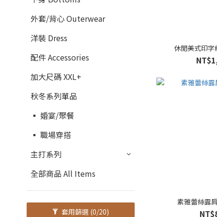
外套/背心 Outerwear
洋裝 Dress
休閒美式印字網
配件 Accessories
NT$1
加大尺碼 XXL+
秋冬系列單品
▪ 婚宴/聚餐
▪ 職場穿搭
主打系列
全部商品 All Items
素雅蕾絲露肩
套用篩選
(0/20)
NT$