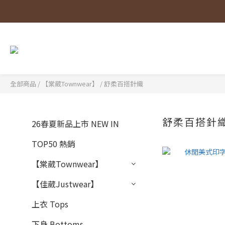
全部商品
/
【棠葳Townwear】
/
舒柔百搭針織
舒柔百搭針
26春夏新品上市 NEW IN
TOP50 熱銷
【棠葳Townwear】
【佳葳Justwear】
上衣 Tops
下身 Bottoms