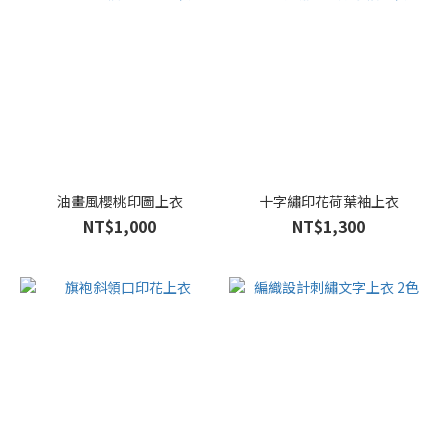
卡
其
色
(23)
灰
色
(23)
看
油畫風櫻桃印圖上衣
十字繡印花荷葉袖上衣
更
NT$1,000
NT$1,300
多
尺
寸
L
(445)
M
(441)