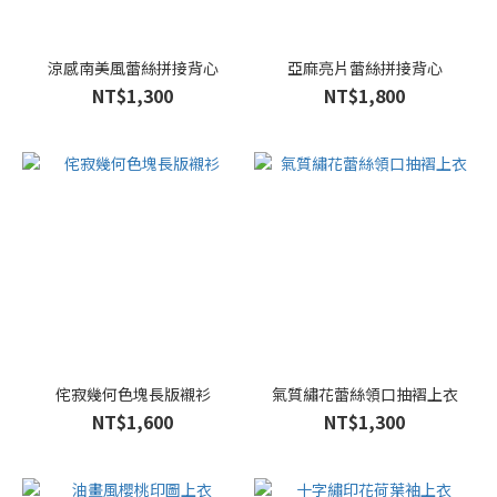
色
(99)
粉
涼感南美風蕾絲拼接背心
亞麻亮片蕾絲拼接背心
色
NT$1,300
NT$1,800
(79)
白
色
(61)
咖
色
(58)
綠
色
(35)
侘寂幾何色塊長版襯衫
氣質繡花蕾絲領口抽褶上衣
米
NT$1,600
NT$1,300
色
(32)