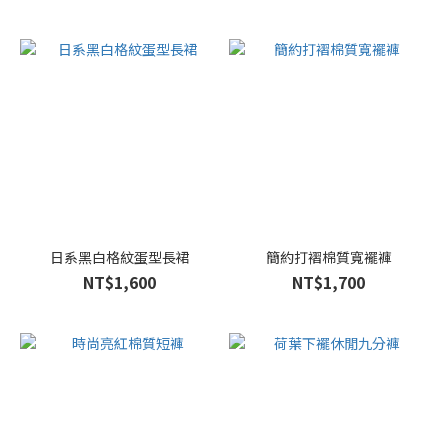
日系黑白格紋蛋型長裙
簡約打褶棉質寬襬褲
NT$1,600
NT$1,700