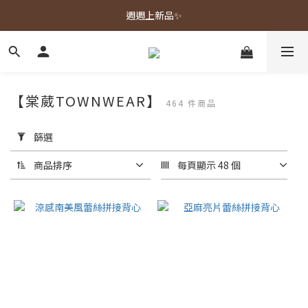
春夏新品上市🌿
週週上新品✨
春夏新品上市🌿
【棠葳TOWNWEAR】
464 件商品
套
用
篩選
篩
選
商品排序
每頁顯示 48 個
(0/20)
顏
色
黑色
(112)
藍