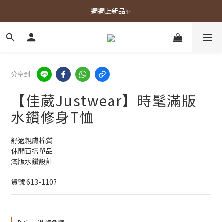
春夏新品上市🌿
週週上新品✨
春夏新品上市🌿
分享到
【佳葳Justwear】時髦滿版
水鑽修身T恤
舒適親膚棉質
休閒百搭單品
滿版水鑽設計
貨號 613-1107