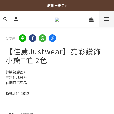
春夏新品上市🌿
週週上新品✨
春夏新品上市🌿
分享到
【佳葳Justwear】亮彩鑽飾
小熊T恤 2色
舒適親膚面料
亮彩色塊設計
休閒百搭單品
貨號 514-1012