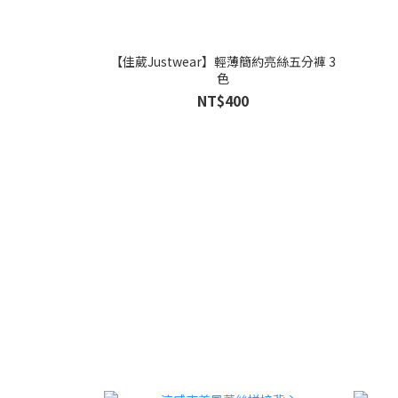
【佳葳Justwear】輕薄簡約亮絲五分褲 3
色
NT$400