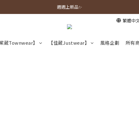
春夏新品上市🌿
週週上新品✨
繁體中
春夏新品上市🌿
棠葳Townwear】
【佳葳Justwear】
風格企劃
所有