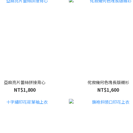
亞麻亮片蕾絲拼接背心
侘寂幾何色塊長版襯衫
NT$1,800
NT$1,600