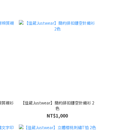
襟棉質襯衫
【佳葳Justwear】簡約排扣鏤空針織衫 2
色
NT$1,000