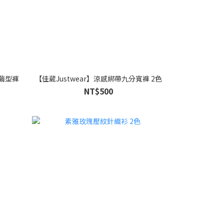
裁繭型褲
【佳葳Justwear】涼感綁帶九分寬褲 2色
NT$500