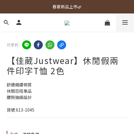
春夏新品上市🌿
春夏新品上市🌿
週週上新品✨
春夏新品上市🌿
分享到
【佳葳Justwear】休閒假兩
件印字T恤 2色
舒適親膚棉質
休閒百搭單品
腰側抽褶設計
貨號 613-1045