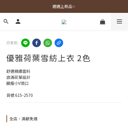
春夏新品上市🌿
週週上新品✨
春夏新品上市🌿
分享到
優雅荷葉雪紡上衣 2色
舒適親膚面料
浪滿荷葉設計
顯瘦小V領口
貨號 615-2570
全店，滿額免運