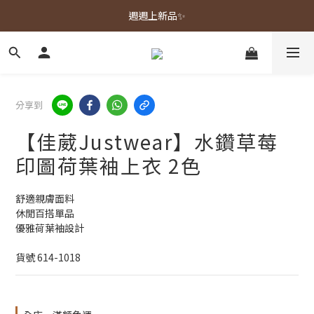
春夏新品上市🌿
週週上新品✨
春夏新品上市🌿
分享到
【佳葳Justwear】水鑽草莓
印圖荷葉袖上衣 2色
舒適親膚面料
休閒百搭單品
優雅荷葉袖設計
貨號 614-1018