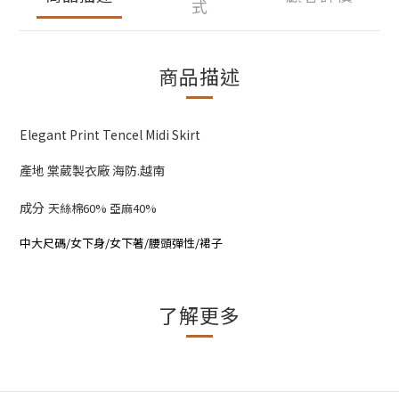
式
商品描述
Elegant Print Tencel Midi Skirt
產地 棠葳製衣廠 海防.越南
成分
天絲棉60% 亞麻40%
中大尺碼/女下身/女下著/腰頭彈性/裙子
了解更多