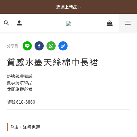
春夏新品上市🌿
週週上新品✨
春夏新品上市🌿
分享到
質感水墨天絲棉中長裙
舒適親膚著感
夏季清涼單品
休閒旅遊必備
貨號 618-5860
全店，滿額免運