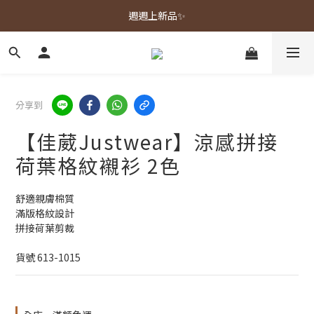
春夏新品上市🌿
週週上新品✨
春夏新品上市🌿
分享到
【佳葳Justwear】涼感拼接
荷葉格紋襯衫 2色
舒適親膚棉質
滿版格紋設計
拼接荷葉剪裁
貨號 613-1015