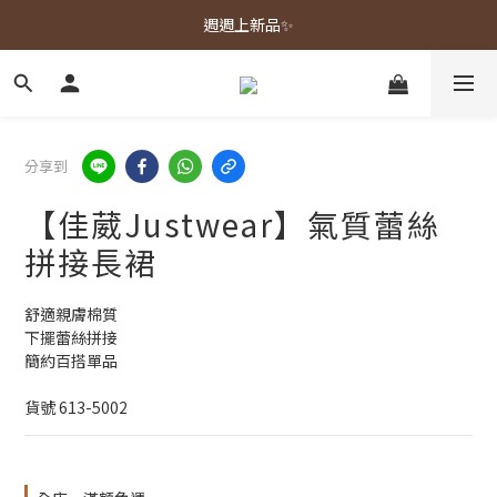
春夏新品上市🌿
週週上新品✨
春夏新品上市🌿
分享到
【佳葳Justwear】氣質蕾絲
拼接長裙
舒適親膚棉質
下擺蕾絲拼接
簡約百搭單品
貨號 613-5002