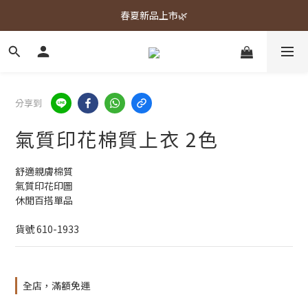
春夏新品上市🌿
春夏新品上市🌿
週週上新品✨
春夏新品上市🌿
分享到
氣質印花棉質上衣 2色
舒適親膚棉質
氣質印花印圖
休閒百搭單品
貨號 610-1933
全店，滿額免運