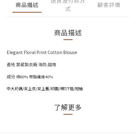
送貨及付款方
商品描述
顧客評價
式
商品描述
Elegant Floral Print Cotton Blouse
產地 棠葳製衣廠 海防.越南
成分
棉60% 聚酯纖維40%
中大尺碼/女上衣/女上著/印圖/棉T/T恤/短袖
了解更多