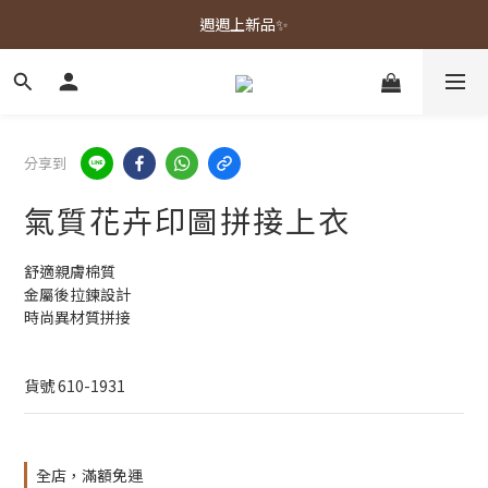
春夏新品上市🌿
週週上新品✨
春夏新品上市🌿
分享到
氣質花卉印圖拼接上衣
舒適親膚棉質
金屬後拉鍊設計
時尚異材質拼接
貨號 610-1931
全店，滿額免運