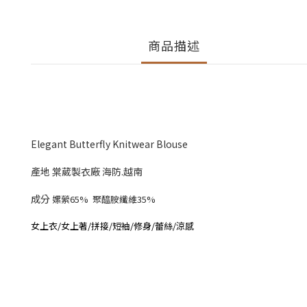
商品描述
Elegant Butterfly Knitwear Blouse
產地 棠葳製衣廠 海防.越南
成分
嫘縈65% 聚醯胺纖維35%
女上衣/女上著/拼接/短袖/修身/蕾絲/涼感