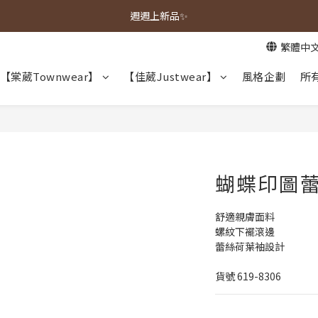
春夏新品上市🌿
週週上新品✨
繁體中
春夏新品上市🌿
【棠葳Townwear】
【佳葳Justwear】
風格企劃
所
蝴蝶印圖蕾
舒適親膚面料
螺紋下襬滾邊
蕾絲荷葉袖設計
貨號 619-8306