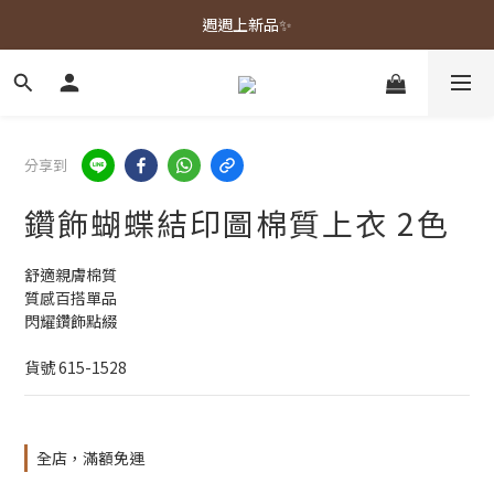
春夏新品上市🌿
週週上新品✨
春夏新品上市🌿
分享到
鑽飾蝴蝶結印圖棉質上衣 2色
舒適親膚棉質
質感百搭單品
閃耀鑽飾點綴
貨號 615-1528
全店，滿額免運