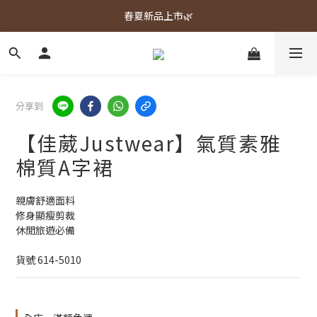
春夏新品上市🌿
春夏新品上市🌿
週週上新品✨
春夏新品上市🌿
分享到
【佳葳Justwear】氣質素雅
棉質A字裙
親膚舒適面料
修身顯瘦剪裁
休閒旅遊必備
貨號 614-5010