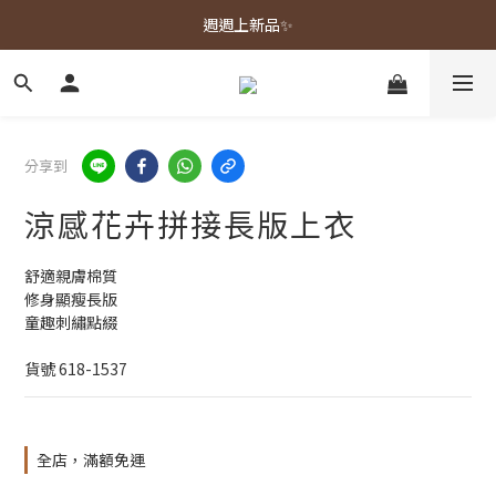
春夏新品上市🌿
週週上新品✨
春夏新品上市🌿
分享到
涼感花卉拼接長版上衣
舒適親膚棉質
修身顯瘦長版
童趣刺繡點綴
貨號 618-1537
全店，滿額免運