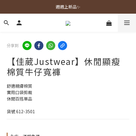
春夏新品上市🌿
週週上新品✨
春夏新品上市🌿
分享到
【佳葳Justwear】休閒顯瘦
棉質牛仔寬褲
舒適親膚棉質
實用口袋剪裁
休閒百搭單品
貨號 612-3501