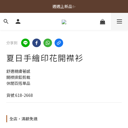
春夏新品上市🌿
週週上新品✨
春夏新品上市🌿
分享到
夏日手繪印花開襟衫
舒適親膚著感
開襟排釦剪裁
休閒百搭單品
貨號 618-2668
全店，滿額免運