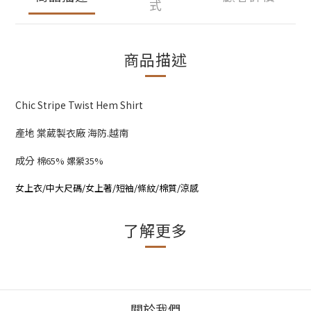
式
商品描述
Chic Stripe Twist Hem Shirt
產地 棠葳製衣廠 海防.越南
成分
棉65% 嫘縈35%
女上衣/中大尺碼/女上著/短袖/條紋/棉質/涼感
了解更多
關於我們