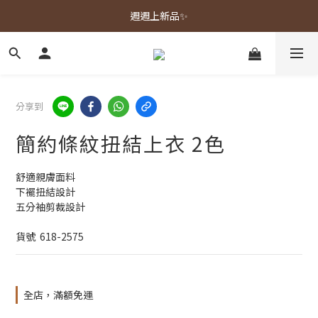
春夏新品上市🌿
週週上新品✨
春夏新品上市🌿
分享到
簡約條紋扭結上衣 2色
舒適親膚面料
下襬扭結設計
五分袖剪裁設計
貨號  618-2575
全店，滿額免運