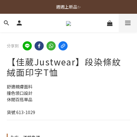
春夏新品上市🌿
週週上新品✨
春夏新品上市🌿
分享到
【佳葳Justwear】段染條紋
絨面印字T恤
舒適親膚面料
撞色領口設計
休閒百搭單品
貨號 613-1029