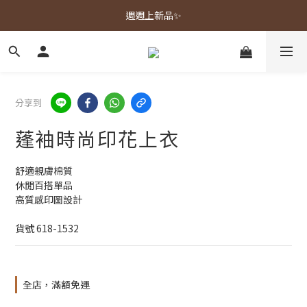
春夏新品上市🌿
週週上新品✨
春夏新品上市🌿
分享到
蓬袖時尚印花上衣
舒適親膚棉質
休閒百搭單品
高質感印圖設計
貨號 618-1532
全店，滿額免運