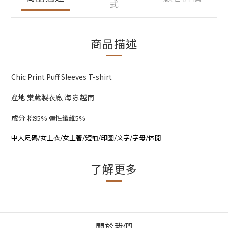
式
商品描述
Chic Print Puff Sleeves T-shirt
產地 棠葳製衣廠 海防.越南
成分
棉95% 彈性纖維5%
中大尺碼/女上衣/女上著/短袖/印圖/文字/字母/休閒
了解更多
關於我們