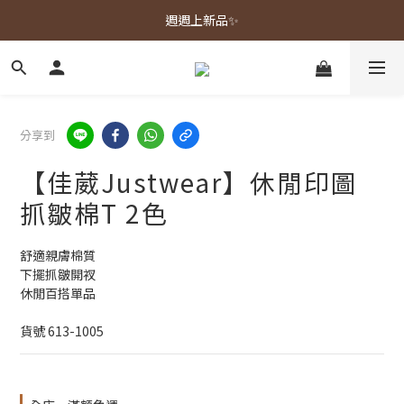
春夏新品上市🌿
週週上新品✨
春夏新品上市🌿
分享到
【佳葳Justwear】休閒印圖
抓皺棉T 2色
舒適親膚棉質
下擺抓皺開衩
休閒百搭單品
貨號 613-1005