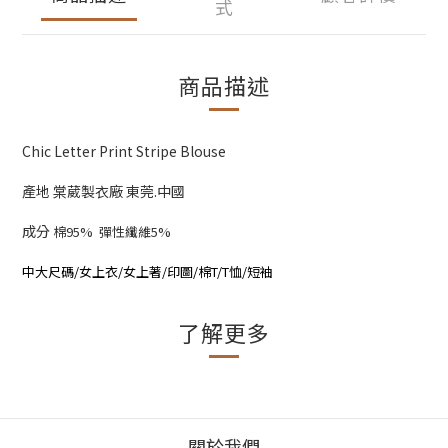
式
商品描述
Chic Letter Print Stripe Blouse
產地 棠葳製衣廠 東莞.中國
成分
棉95% 彈性纖維5%
中大尺碼/女上衣/女上著/印圖/棉T/T恤/短袖
了解更多
關於我們