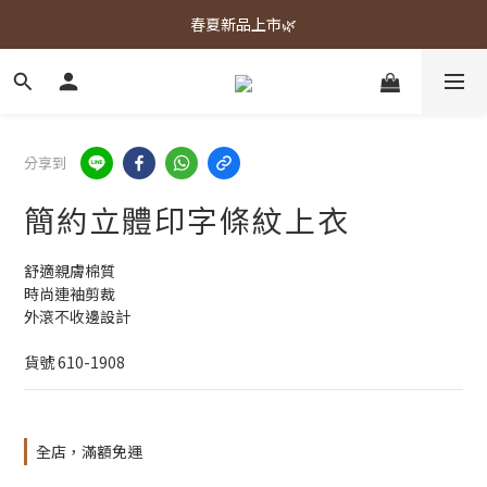
春夏新品上市🌿
春夏新品上市🌿
週週上新品✨
春夏新品上市🌿
分享到
簡約立體印字條紋上衣
舒適親膚棉質
時尚連袖剪裁
外滾不收邊設計
貨號 610-1908
全店，滿額免運