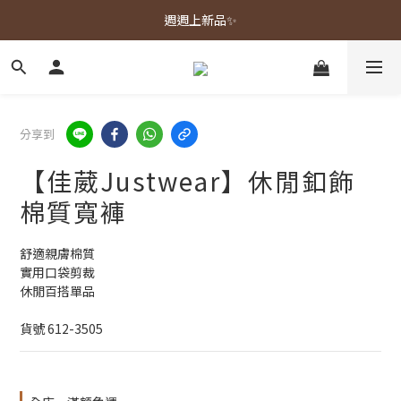
春夏新品上市🌿
週週上新品✨
春夏新品上市🌿
分享到
【佳葳Justwear】休閒釦飾
棉質寬褲
舒適親膚棉質
實用口袋剪裁
休閒百搭單品
貨號 612-3505