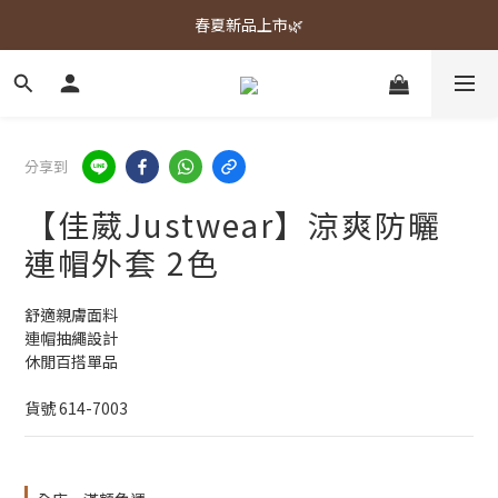
春夏新品上市🌿
春夏新品上市🌿
週週上新品✨
春夏新品上市🌿
分享到
【佳葳Justwear】涼爽防曬
連帽外套 2色
舒適親膚面料
連帽抽繩設計
休閒百搭單品
貨號 614-7003