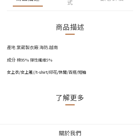
式
商品描述
產地 棠葳製衣廠 海防.越南
成分
棉95% 彈性纖維5%
女上衣/女上著//t-shirt/印花/休閒/百搭/短袖
了解更多
關於我們