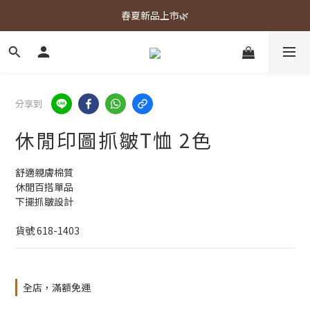
春夏新品上市🌿
春夏新品上市🌿
週週上新品✨
春夏新品上市🌿
分享到
休閒印圖抓皺T恤 2色
舒適親膚棉質
休閒百搭單品
下擺抓皺設計
貨號 618-1403
全店，滿額免運