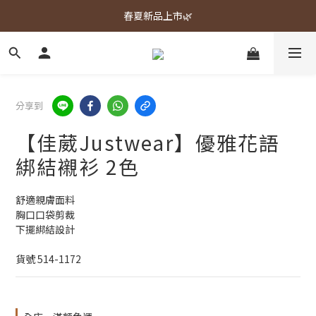
春夏新品上市🌿
春夏新品上市🌿
週週上新品✨
春夏新品上市🌿
分享到
【佳葳Justwear】優雅花語
綁結襯衫 2色
舒適親膚面料
胸口口袋剪裁
下擺綁結設計
貨號 514-1172