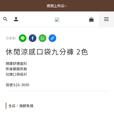
春夏新品上市🌿
週週上新品✨
春夏新品上市🌿
分享到
休閒涼感口袋九分褲 2色
親膚舒適面料
修身顯瘦剪裁
拉鍊口袋設計
貨號 616-3690
全店，滿額免運