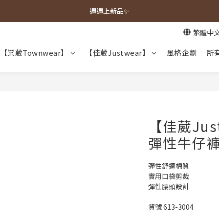
春夏新品上市🌿
週週上新品✨
繁體中
春夏新品上市🌿
【棠葳Townwear】
【佳葳Justwear】
風格企劃
所
【佳葳Jus
彈性牛仔
彈性舒適棉質
實用口袋剪裁
彈性腰頭設計
貨號 613-3004