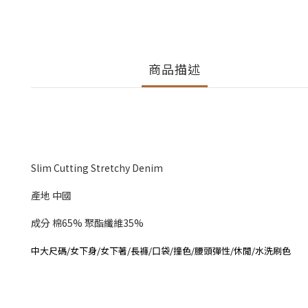
商品描述
Slim Cutting Stretchy Denim
產地 中國
成分 棉65% 聚酯纖維35%
中大尺碼/女下身/女下著/長褲/口袋/撞色/腰頭彈性/休閒/水洗刷色