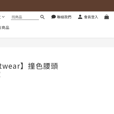
文
聯絡我們
會員登入
有商品
立即購買
twear】撞色腰頭
褲