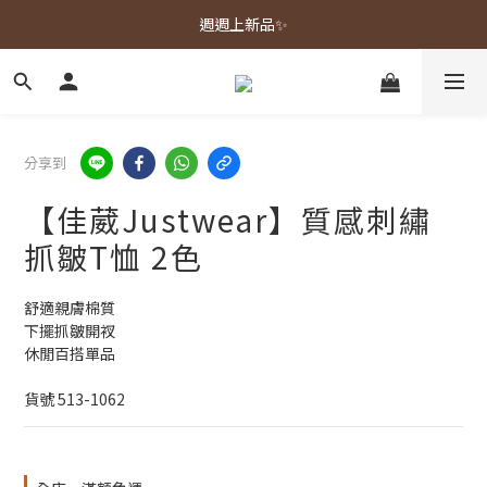
春夏新品上市🌿
週週上新品✨
春夏新品上市🌿
分享到
【佳葳Justwear】質感刺繡
抓皺T恤 2色
舒適親膚棉質
下擺抓皺開衩
休閒百搭單品
貨號 513-1062