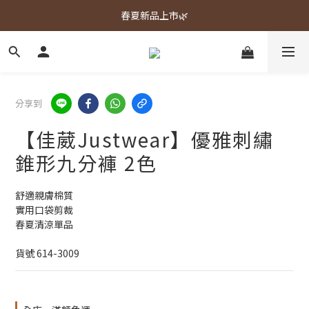
春夏新品上市🌿
春夏新品上市🌿
週週上新品✨
春夏新品上市🌿
分享到
【佳葳Justwear】優雅刺繡
錐形九分褲 2色
舒適親膚棉質
實用口袋剪裁
春夏清涼單品
貨號 614-3009