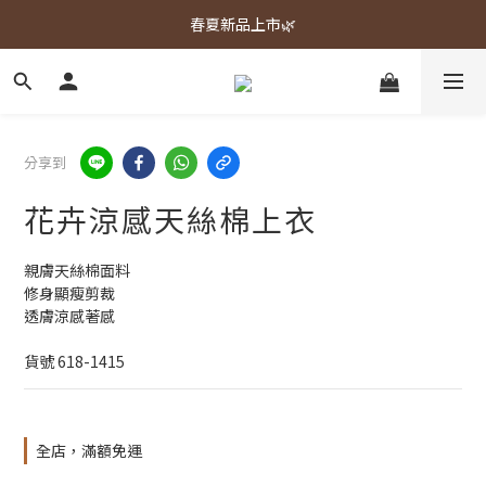
春夏新品上市🌿
春夏新品上市🌿
週週上新品✨
春夏新品上市🌿
分享到
花卉涼感天絲棉上衣
親膚天絲棉面料
修身顯瘦剪裁
透膚涼感著感
貨號 618-1415
全店，滿額免運