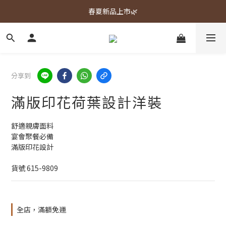
春夏新品上市🌿
春夏新品上市🌿
週週上新品✨
春夏新品上市🌿
分享到
滿版印花荷葉設計洋裝
舒適親膚面料
宴會聚餐必備
滿版印花設計
貨號 615-9809
全店，滿額免運