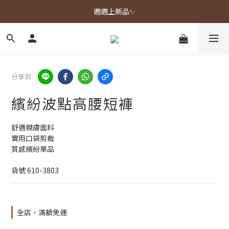
春夏新品上市🌿
週週上新品✨
春夏新品上市🌿
分享到
繽紛波點高腰短褲
舒適親膚面料
實用口袋剪裁
質感繽紛單品
貨號 610-3803
全店，滿額免運