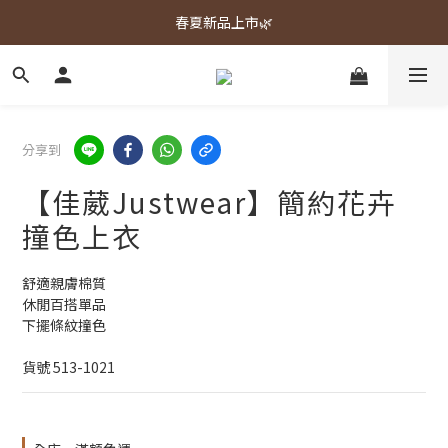
春夏新品上市🌿
春夏新品上市🌿
週週上新品✨
春夏新品上市🌿
分享到
【佳葳Justwear】簡約花卉
撞色上衣
舒適親膚棉質
休閒百搭單品
下擺條紋撞色
貨號 513-1021