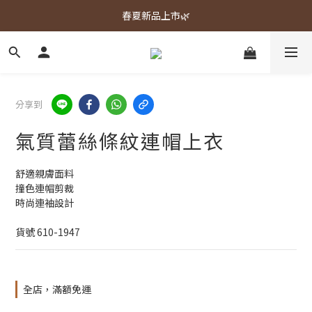
春夏新品上市🌿
春夏新品上市🌿
週週上新品✨
春夏新品上市🌿
分享到
氣質蕾絲條紋連帽上衣
舒適親膚面料
撞色連帽剪裁
時尚連袖設計
貨號 610-1947
全店，滿額免運