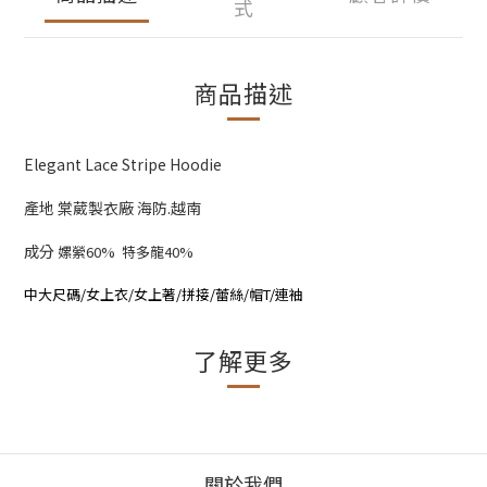
式
商品描述
Elegant Lace Stripe Hoodie
產地 棠葳製衣廠 海防.越南
成分
嫘縈60% 特多龍40%
中大尺碼/女上衣/女上著/拼接/蕾絲/帽T/連袖
了解更多
關於我們