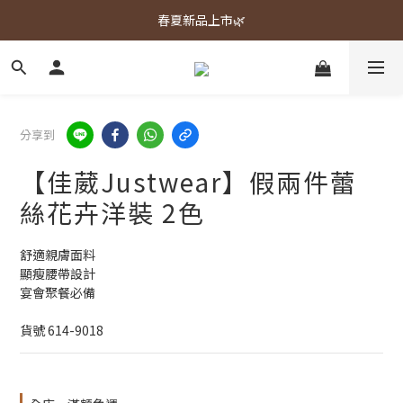
春夏新品上市🌿
春夏新品上市🌿
週週上新品✨
春夏新品上市🌿
分享到
【佳葳Justwear】假兩件蕾
絲花卉洋裝 2色
舒適親膚面料
顯瘦腰帶設計
宴會聚餐必備
貨號 614-9018