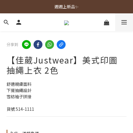
春夏新品上市🌿
週週上新品✨
春夏新品上市🌿
分享到
【佳葳Justwear】美式印圖
抽繩上衣 2色
舒適親膚面料
下擺抽繩設計
雪紡袖子拼接
貨號 514-1111