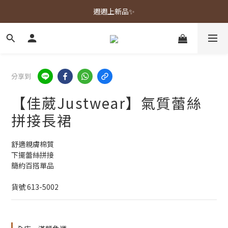
春夏新品上市🌿
週週上新品✨
春夏新品上市🌿
分享到
【佳葳Justwear】氣質蕾絲
拼接長裙
舒適親膚棉質
下擺蕾絲拼接
簡約百搭單品
貨號 613-5002