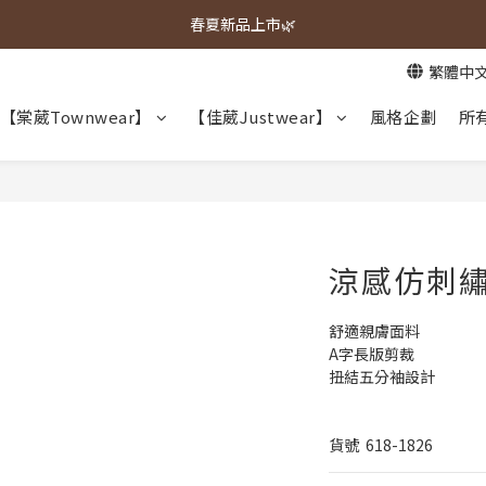
春夏新品上市🌿
春夏新品上市🌿
繁體中
週週上新品✨
【棠葳Townwear】
【佳葳Justwear】
風格企劃
所
春夏新品上市🌿
涼感仿刺
舒適親膚面料
A字長版剪裁
扭結五分袖設計
貨號  618-1826