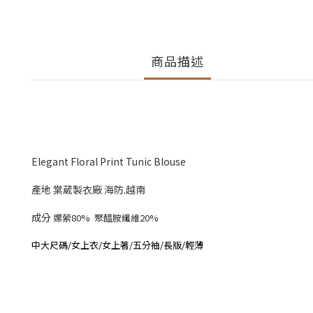
商品描述
Elegant Floral Print Tunic Blouse
產地 棠葳製衣廠 海防.越南
成分
嫘縈80% 聚醯胺纖維20%
中大尺碼/女上衣/女上著/五分袖/長版/輕薄