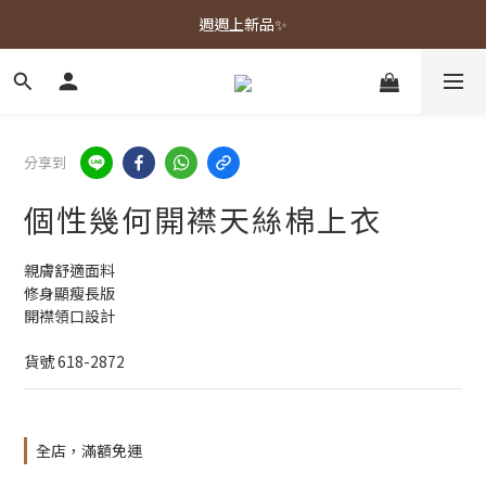
春夏新品上市🌿
週週上新品✨
春夏新品上市🌿
分享到
個性幾何開襟天絲棉上衣
親膚舒適面料
修身顯瘦長版
開襟領口設計
貨號 618-2872
全店，滿額免運