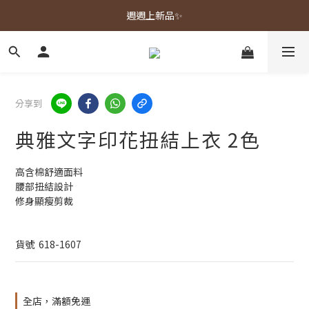
春夏新品上市🌿
週週上新品✨
春夏新品上市🌿
分享到
典雅文字印花扭結上衣 2色
高含棉舒適面料
腰部扭結設計
修身顯瘦剪裁
貨號  618-1607
全店，滿額免運