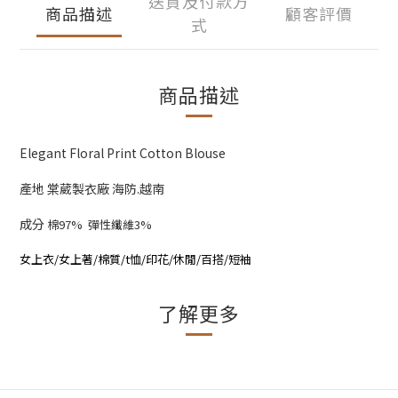
送貨及付款方
商品描述
顧客評價
式
商品描述
Elegant Floral Print Cotton Blouse
產地 棠葳製衣廠 海防.越南
成分
棉97% 彈性纖維3%
女上衣/女上著/棉質/t恤/印花/休閒/百搭/短袖
了解更多